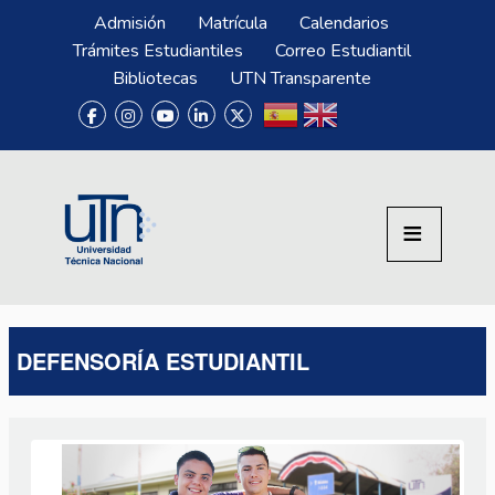
Pasar al contenido principal
Menú Superior
Admisión
Matrícula
Calendarios
Trámites Estudiantiles
Correo Estudiantil
Bibliotecas
UTN Transparente
DEFENSORÍA ESTUDIANTIL