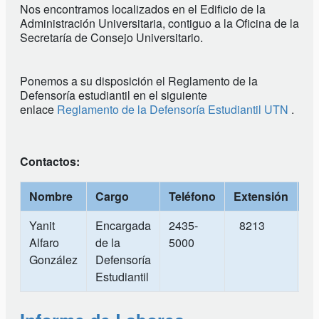
Nos encontramos localizados en el Edificio de la
Administración Universitaria, contiguo a la Oficina de la
Secretaría de Consejo Universitario.
Ponemos a su disposición el Reglamento de la
Defensoría estudiantil en el siguiente
enlace
Reglamento de la Defensoría Estudiantil UTN
.
Contactos:
Nombre
Cargo
Teléfono
Extensión
Co
Yanit
Encargada
2435-
8213
de
Alfaro
de la
5000
González
Defensoría
Estudiantil