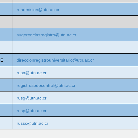
ruadmision@utn.ac.cr
sugerenciasregistro@utn.ac.cr
TE
direccionregistrouniversitario@utn.ac.cr
rusa@utn.ac.cr
registrosedecentral@utn.ac.cr
rusg@utn.ac.cr
rusp@utn.ac.cr
russc@utn.ac.cr