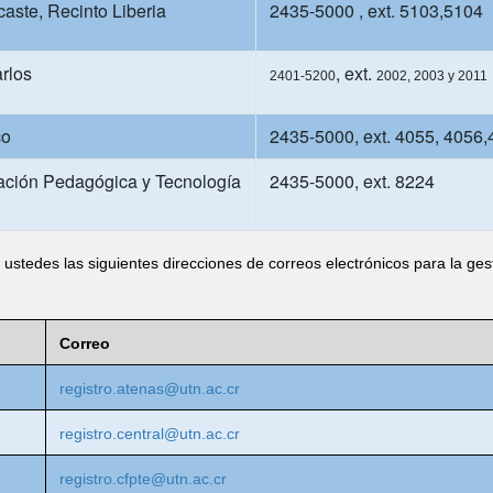
ste, Recinto Liberia
2435-5000 , ext. 5103,5104
rlos
, ext.
2401-5200
2002, 2003 y 2011
co
2435-5000, ext. 4055, 4056
ación Pedagógica y Tecnología
2435-5000, ext. 8224
 ustedes las siguientes direcciones de correos electrónicos para la ges
Correo
registro.atenas@utn.ac.cr
registro.central@utn.ac.cr
registro.cfpte@utn.ac.cr