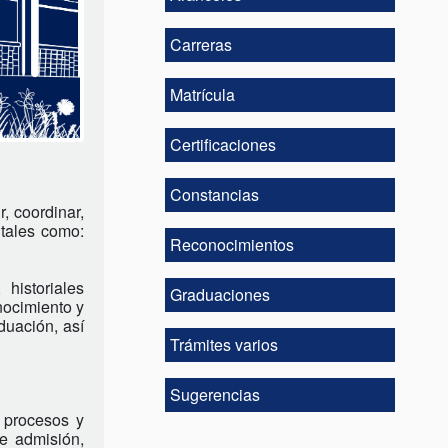
Carreras
Matrícula
Certificaciones
Constancias
 coordinar, 
tales como: 
Reconocimientos
istoriales 
Graduaciones
nocimiento y 
duación, así 
Trámites varios
Sugerencias
 procesos y 
 admisión, 