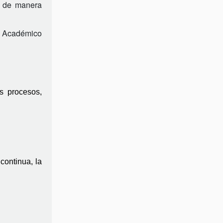
 de manera 
e Académico 
 procesos, 
ontinua, la 