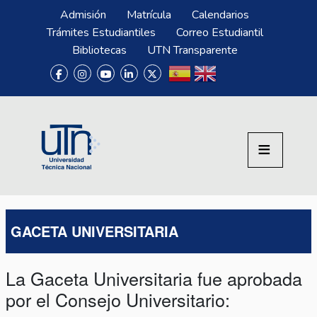
Pasar al contenido principal
Menú Superior
Admisión
Matrícula
Calendarios
Trámites Estudiantiles
Correo Estudiantil
Bibliotecas
UTN Transparente
GACETA UNIVERSITARIA
La Gaceta Universitaria fue aprobada
por el Consejo Universitario: