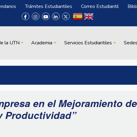
endarios
Trámites Estudiantiles
Correo Estudiantil
Bibl
de la UTN
Academia
Servicios Estudiantiles
Sede
presa en el Mejoramiento de
y Productividad”