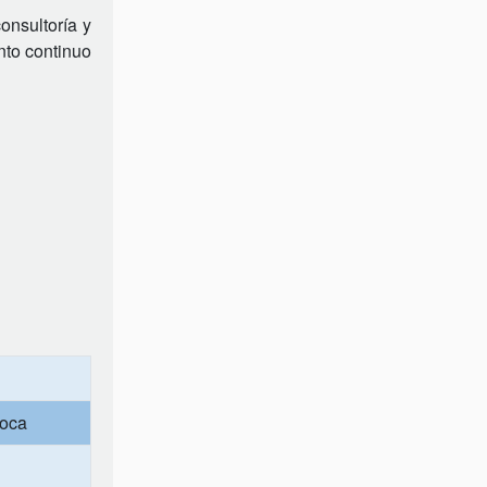
onsultoría y
nto continuo
Roca