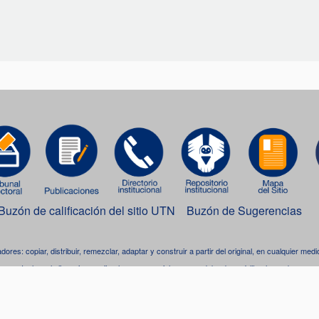
Buzón de calificación del sitio UTN
Buzón de Sugerencias
adores: copiar, distribuir, remezclar, adaptar y construir a partir del original, en cualquier me
Incluso, la licencia permite el uso comercial, pero se debe dar crédito al creador.
bra está bajo una
licencia de Creative Commons Reconocimiento-NoComercial-CompartirIgua