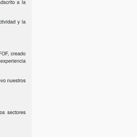
dscrito a la
tividad y la
EFOF, creado
xperiencia
evo nuestros
os sectores