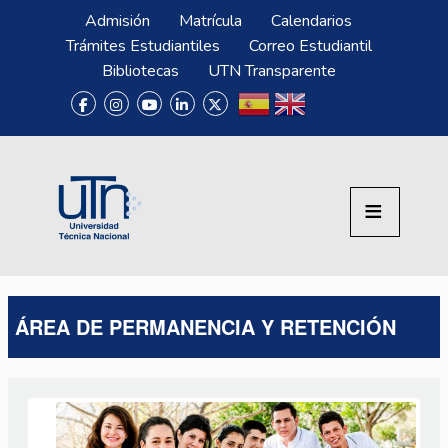
Pasar al contenido principal
Menú Superior
Admisión
Matrícula
Calendarios
Trámites Estudiantiles
Correo Estudiantil
Bibliotecas
UTN Transparente
ÁREA DE PERMANENCIA Y RETENCIÓN