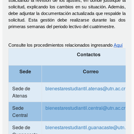
solicitando la revisión de los ajustes, en donde justifique la 
solicitud, explicando los cambios en su situación. Además, 
debe adjuntar la documentación actualizada que respalde la 
solicitud. Esta gestión debe realizarse durante las dos 
primeras semanas del periodo lectivo del cuatrimestre.
Consulte los procedimientos relacionados ingresando 
Aquí
Contactos
Sede
Correo
Sede de
bienestarestudiantil.atenas@utn.ac.cr
Atenas
Sede
bienestarestudiantil.central@utn.ac.cr
Central
Sede de
bienestarestudiantil.guanacaste@utn.ac.c