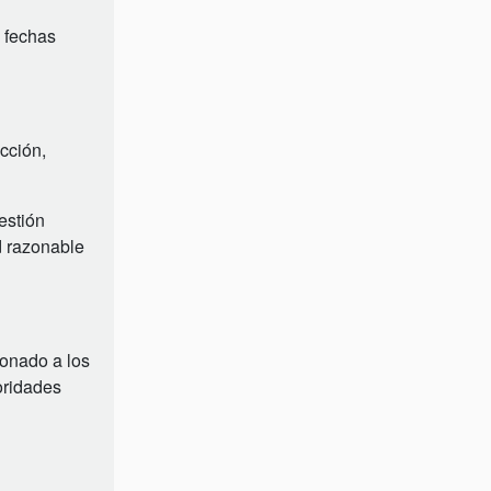
 fechas
cción,
estión
d razonable
cionado a los
oridades