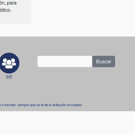
ón, para
ídico.
Buscar
dio o formato, siempre que se le dé la atribución al creador.
.
l 4.0 Internacional