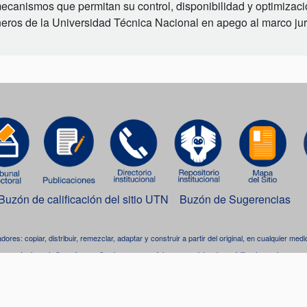
ecanismos que permitan su control, disponibilidad y optimizaci
neros de la Universidad Técnica Nacional en apego al marco jur
Buzón de calificación del sitio UTN
Buzón de Sugerencias
adores: copiar, distribuir, remezclar, adaptar y construir a partir del original, en cualquier me
Incluso, la licencia permite el uso comercial, pero se debe dar crédito al creador.
bra está bajo una
licencia de Creative Commons Reconocimiento-NoComercial-CompartirIgua