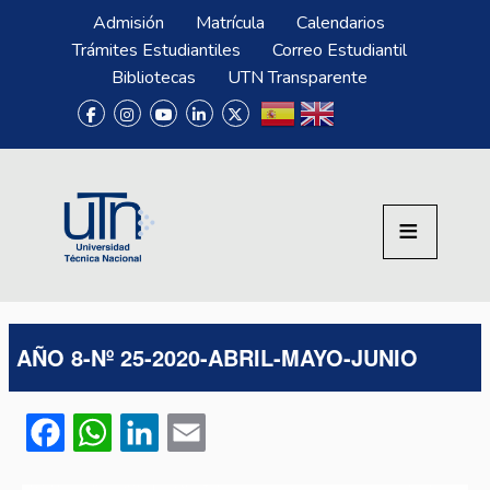
Pasar al contenido principal
Menú Superior
Admisión
Matrícula
Calendarios
Trámites Estudiantiles
Correo Estudiantil
Bibliotecas
UTN Transparente
AÑO 8-Nº 25-2020-ABRIL-MAYO-JUNIO
Facebook
WhatsApp
LinkedIn
Email