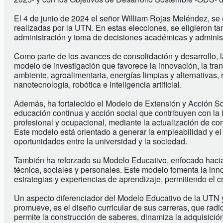
El 4 de junio de 2024 el señor William Rojas Meléndez, se
realizadas por la UTN. En estas elecciones, se eligieron ta
administración y toma de decisiones académicas y administ
Como parte de los avances de consolidación y desarrollo, la
modelo de investigación que favorece la innovación, la tran
ambiente, agroalimentaria, energías limpias y alternativas,
nanotecnología, robótica e inteligencia artificial.
Además, ha fortalecido el Modelo de Extensión y Acción So
educación continua y acción social que contribuyen con la
profesional y ocupacional, mediante la actualización de con
Este modelo está orientado a generar la empleabilidad y el
oportunidades entre la universidad y la sociedad.
También ha reforzado su Modelo Educativo, enfocado hacia el
técnica, sociales y personales. Este modelo fomenta la inn
estrategias y experiencias de aprendizaje, permitiendo el c
Un aspecto diferenciador del Modelo Educativo de la UTN y
promueve, es el diseño curricular de sus carreras, que radi
permite la construcción de saberes, dinamiza la adquisición 