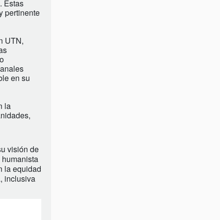
. Estas
y pertinente
ón UTN,
as
do
canales
ble en su
 la
anidades,
u visión de
a, humanista
n la equidad
, inclusiva