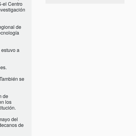
S-el Centro
nvestigación
egional de
ecnología
 estuvo a
des.
. También se
n de
en los
itución.
 mayo del
s decanos de