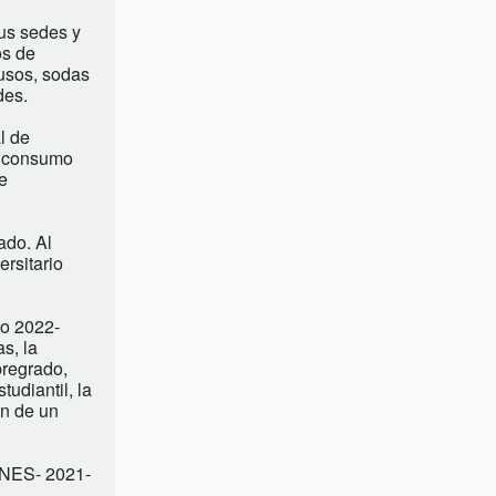
sus sedes y
os de
iusos, sodas
des.
l de
el consumo
e
ado. Al
ersitario
lo 2022-
s, la
pregrado,
tudiantil, la
ón de un
LANES- 2021-