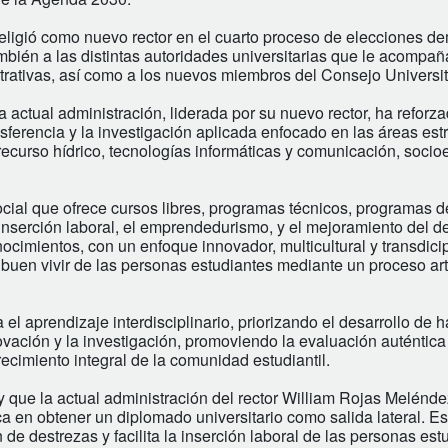
 eligió como nuevo rector en el cuarto proceso de elecciones d
mbién a las distintas autoridades universitarias que le acompañ
rativas, así como a los nuevos miembros del Consejo Universit
 actual administración, liderada por su nuevo rector, ha reforz
sferencia y la investigación aplicada enfocado en las áreas est
 recurso hídrico, tecnologías informáticas y comunicación, soci
cial que ofrece cursos libres, programas técnicos, programas d
 inserción laboral, el emprendedurismo, y el mejoramiento del
ocimientos, con un enfoque innovador, multicultural y transdicip
 buen vivir de las personas estudiantes mediante un proceso ar
 aprendizaje interdisciplinario, priorizando el desarrollo de h
ovación y la investigación, promoviendo la evaluación auténtica
recimiento integral de la comunidad estudiantil.
 que la actual administración del rector William Rojas Melénde
ca en obtener un diplomado universitario como salida lateral. E
de destrezas y facilita la inserción laboral de las personas est