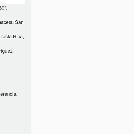
69”.
Gaceta. San
Costa Rica,
ríguez
ferencia.