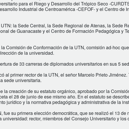
versitario para el Riego y Desarrollo del Trópico Seco -CURDT
sarrollo Industrial de Centroamérica -CEFOF- y el Centro de I
la UTN: la Sede Central, la Sede Regional de Atenas, la Sede R
ional de Guanacaste y el Centro de Formación Pedagógica y T
 de la Comisión de Conformación de la UTN, comisión ad-hoc que
dirección de la universidad.
rtura de 33 carreras de diplomados universitarios en sus 5 se
có al primer rector de la UTN, el señor Marcelo Prieto Jiménez
 sede universitaria.
e la creación de su estatuto orgánico, aprobado por la Comisió
eta el 28 de junio de ese mismo año. En el estatuto se describ
nto jurídico y la normativa pedagógica y administrativa de la inst
, fue su primera elección democrática, que se realizó el 13 de
 la universidad: rector, miembros del Consejo Universitario y lo