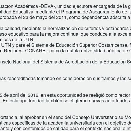
valuación Académica -DEVA-, unidad ejecutora encargada de la g
Calidad Educativa, mediante el Programa de Aseguramiento de l
probada el 23 de mayo del 2011, como dependencia adscrita a 
a calidad, mediante la normalización de criterios y estándares 
ceso educativo para la mejora continua, que conduce a la excele
émicos de la UTN.
la UTN y para el Sistema de Educación Superior Costarricense, 
 de Rectores -CONARE-, como la quinta universidad pública de 
Consejo Nacional del Sistema de Acreditación de la Educación Su
eras reacreditadas tomando en consideración sus tramos y las 
 de abril del 2016, en esta oportunidad se reeligió como rector
. En esta oportunidad también se eligieron nuevas autoridades
ortancia, al aprobar en el seno del Consejo Universitario su M
icas específicas de la academia universitaria con el objetivo d
vante y con contenidos de calidad para el contexto nacional e in