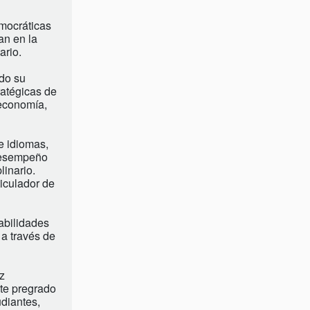
emocráticas
an en la
ario.
ado su
ratégicas de
oeconomía,
e idiomas,
 desempeño
linario.
ticulador de
abilidades
 a través de
z
ste pregrado
udiantes,