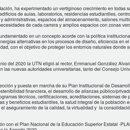
ndación, ha experimentado un vertiginoso crecimiento en todas 
ficios de aulas, laboratorios, residencias estudiantiles, centr
s y administrativas, espacios del almacenamiento, salones mult
necesidades de cada carrera y amplios espacios con zonas ver
undamentado en un concepto acorde con la política instituciona
energías alternativas en los procesos de diseño, eficiencia en 
dad, con el objetivo de proteger los entornos naturales donde s
unio del 2020 la UTN eligió al rector, Emmanuel González Alvar
on las nuevas autoridades universitarias, tanto del Consejo Univ
fección y puesta en marcha de su Plan Institucional de Desarrol
enibilidad financiera, el desarrollo de alianzas público/privada
programas técnicos, certificaciones, acreditaciones, sistemas de 
 y beneficios estudiantiles, la salud integral de la población es
el aseguramiento de la calidad, la virtualidad y la consolidaci
ión con el Plan Nacional de la Educación Superior Estatal -P
de la Agenda 2030.