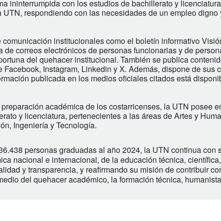
a ininterrumpida con los estudios de bachillerato y licenciatura
 la UTN, respondiendo con las necesidades de un empleo digno 
comunicación institucionales como el boletín informativo Visi
a de correos electrónicos de personas funcionarias y de person
ortuna del quehacer institucional. También se publica conteni
 de Facebook, Instagram, Linkedin y X. Además, dispone de sus 
rmación publicada en los medios oficiales citados está disponi
 preparación académica de los costarricenses, la UTN posee en
erato y licenciatura, pertenecientes a las áreas de Artes y Hum
ón, Ingeniería y Tecnología.
36.438 personas graduadas al año 2024, la UTN continua con s
ca nacional e internacional, de la educación técnica, científic
idad y transparencia, y reafirmando su misión de contribuir co
r medio del quehacer académico, la formación técnica, humanista