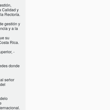
estión,
a Calidad y
la Rectoría.
de gestión y
ncia y a la
fue su
Costa Rica.
perior, -
sedes donde
 al señor
 del
odelo
e
ternacional.