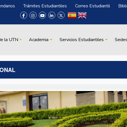
endarios
Trámites Estudiantiles
Correo Estudiantil
Bibl
de la UTN
Academia
Servicios Estudiantiles
Sede
IONAL