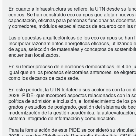
En cuanto a infraestructura se refiere, la UTN desde su fu
centros. Se han construido eco campus que alojan nuevos edi
capacitación, oficinas para personas funcionarias docente
y comedores, módulos especializados de acuerdo con las 
Las propuestas arquitectónicas de los eco campus se han f
incorporar razonamientos energéticos eficaces, utilizando 
de agua, selección de materiales y conceptos de sostenibili
encuentran localizados.
En su tercer proceso de elecciones democráticas, el 4 de j
igual que en los procesos electorales anteriores, se eligier
como los decanos de cada sede.
En este período, la UTN fortaleció sus acciones con la con
2026 -PIDE- que incorporó aspectos relacionados con la sost
política de admisión e inclusión, el fortalecimiento de los 
grados y estudios de postgrado, gestión del sistema de becas
modernización de la gestión académica, la autoevaluación, 
sistema integrado de información y comunicación.
Para la formulación de este PIDE se consideró su vinculac
2025- y con los Objetivos de Desarrollo Sostenible -ODS- 