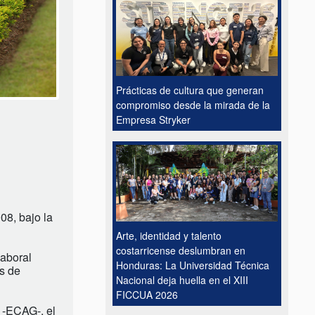
Prácticas de cultura que generan
compromiso desde la mirada de la
Empresa Stryker
08, bajo la
Arte, identidad y talento
costarricense deslumbran en
laboral
Honduras: La Universidad Técnica
es de
Nacional deja huella en el XIII
FICCUA 2026
 -ECAG-, el