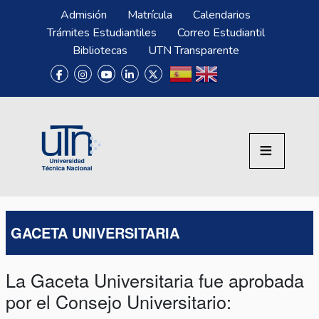
Pasar al contenido principal
Menú Superior
Admisión
Matrícula
Calendarios
Trámites Estudiantiles
Correo Estudiantil
Bibliotecas
UTN Transparente
GACETA UNIVERSITARIA
La Gaceta Universitaria fue aprobada
por el Consejo Universitario: