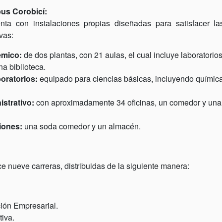
pus Corobicí:
ta con instalaciones propias diseñadas para satisfacer l
vas:
émico:
de dos plantas, con 21 aulas, el cual incluye laboratorio
na biblioteca.
boratorios:
equipado para ciencias básicas, incluyendo química,
istrativo:
con aproximadamente 34 oficinas, un comedor y una
iones:
una soda comedor y un almacén.
 nueve carreras, distribuidas de la siguiente manera:
ión Empresarial.
tiva.