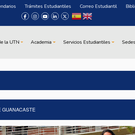
endarios
Trámites Estudiantiles
Correo Estudiantil
Bibl
de la UTN
Academia
Servicios Estudiantiles
Sede
E GUANACASTE