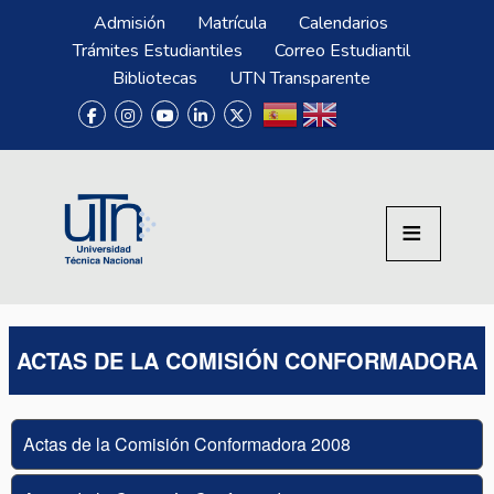
Pasar al contenido principal
Menú Superior
Admisión
Matrícula
Calendarios
Trámites Estudiantiles
Correo Estudiantil
Bibliotecas
UTN Transparente
ACTAS DE LA COMISIÓN CONFORMADORA
Actas de la Comisión Conformadora 2008