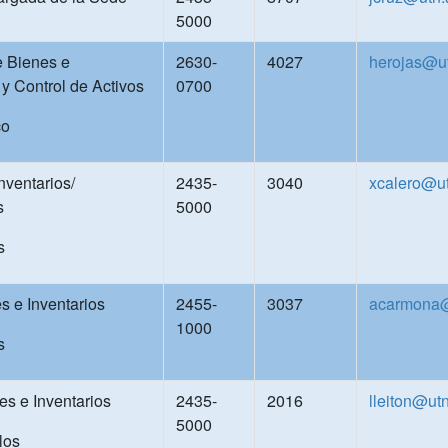
5000
e Bienes e
2630-
4027
herojas@ut
y Control de Activos
0700
co
nventarios/
2435-
3040
xcalero@ut
s
5000
s
s e Inventarios
2455-
3037
acarmona@
1000
s
s e Inventarios
2435-
2016
lleiton@utn
5000
los