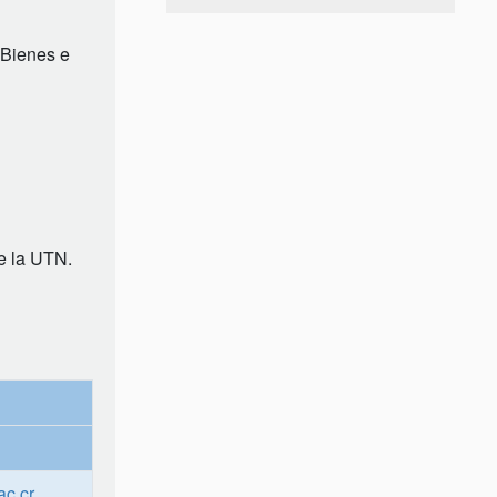
 Bienes e
de la UTN.
ac.cr