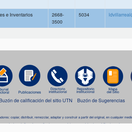
s e Inventarios
2668-
5034
ldvillarrea
3500
Buzón de calificación del sitio UTN
Buzón de Sugerencias
adores: copiar, distribuir, remezclar, adaptar y construir a partir del original, en cualquier me
Incluso, la licencia permite el uso comercial, pero se debe dar crédito al creador.
bra está bajo una
licencia de Creative Commons Reconocimiento-NoComercial-CompartirIgua