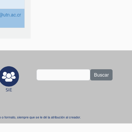
l@utn.ac.cr
Buscar
dio o formato, siempre que se le dé la atribución al creador.
.
l 4.0 Internacional