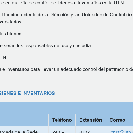
nte en materia de control de bienes e inventarios en la UTN.
 el funcionamiento de la Dirección y las Unidades de Control de
ersitarios.
los bienes.
ue serán los responsables de uso y custodia.
UTN.
s e inventarios para llevar un adecuado control del patrimonio 
BIENES E INVENTARIOS
Teléfono
Extensión
Correo
cargada de la Sede
2435-
8707
jcruz@utn.