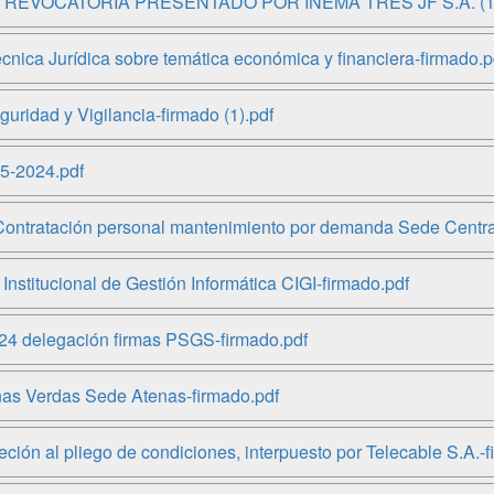
E REVOCATORIA PRESENTADO POR INEMA TRES JF S.A. (1)
ca Jurídica sobre temática económica y financiera-firmado.p
uridad y Vigilancia-firmado (1).pdf
35-2024.pdf
 Contratación personal mantenimiento por demanda Sede Centra
stitucional de Gestión Informática CIGI-firmado.pdf
24 delegación firmas PSGS-firmado.pdf
onas Verdas Sede Atenas-firmado.pdf
ón al pliego de condiciones, interpuesto por Telecable S.A.-f