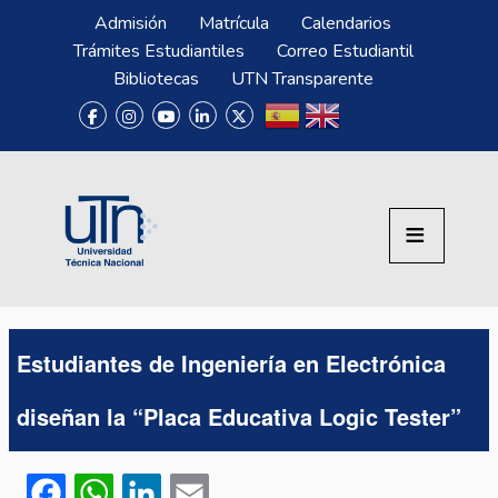
Pasar al contenido principal
Menú Superior
Admisión
Matrícula
Calendarios
Trámites Estudiantiles
Correo Estudiantil
Bibliotecas
UTN Transparente
Estudiantes de Ingeniería en Electrónica
diseñan la “Placa Educativa Logic Tester”
Facebook
WhatsApp
LinkedIn
Email