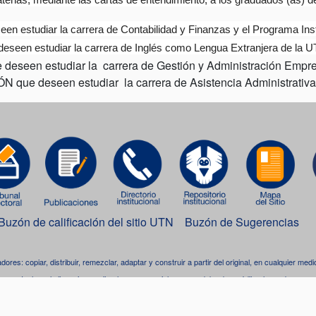
aterias, mediante las cartas de entendimiento, a los graduados (as)
estudiar la carrera de Contabilidad y Finanzas y el Programa Insti
een estudiar la carrera de Inglés como Lengua Extranjera de la U
eseen estudiar la carrera de Gestión y Administración Empre
 que deseen estudiar la carrera de Asistencia Administrativa
Buzón de calificación del sitio UTN
Buzón de Sugerencias
adores: copiar, distribuir, remezclar, adaptar y construir a partir del original, en cualquier me
Incluso, la licencia permite el uso comercial, pero se debe dar crédito al creador.
bra está bajo una
licencia de Creative Commons Reconocimiento-NoComercial-CompartirIgua