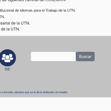
 de las siguientes carreras del CUNLIMÓN:
tucional de Idiomas para el Trabajo de la UTN.
TN.
sarial de la UTN.
 de la UTN.
Buscar
dio o formato, siempre que se le dé la atribución al creador.
.
l 4.0 Internacional