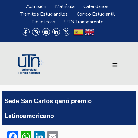
Pasar al contenido principal
Menú Superior
Admisión
Matrícula
Calendarios
Trámites Estudiantiles
Correo Estudiantil
Bibliotecas
UTN Transparente
Sede San Carlos ganó premio
Latinoamericano
Facebook
WhatsApp
LinkedIn
Email