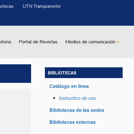
iotecas
UTN Transparente
itorio
Portal de Revistas
Medios de comunicación
BIBLIOTECAS
Catálogo en linea
Instructivo de uso
Bibliotecas de las sedes
Bibliotecas externas