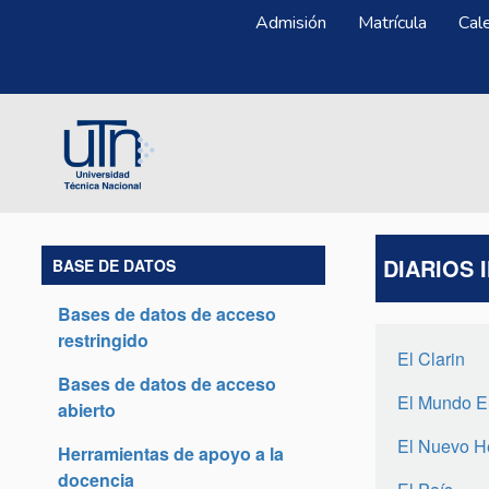
Pasar al contenido principal
Menú Superior
Admisión
Matrícula
Cal
DIARIOS 
BASE DE DATOS
Bases de datos de acceso
restringido
El Clarin
Bases de datos de acceso
El Mundo 
abierto
El Nuevo H
Herramientas de apoyo a la
docencia