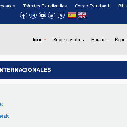
endarios
Trámites Estudiantiles
Correo Estudiantil
Bibl
Menú Biblioteca
Inicio
Sobre nosotros
Horarios
Repos
INTERNACIONALES
ES
erald