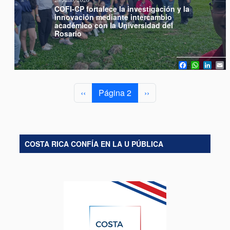
COFI-CP fortalece la investigación y la
innovación mediante intercambio
académico con la Universidad del
Rosario
Facebook
WhatsA
Link
E
Paginación
Página anterior
Siguiente página
‹‹
Página 2
››
COSTA RICA CONFÍA EN LA U PÚBLICA