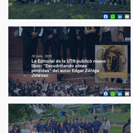
Facebook
WhatsA
Link
E
30 Julio, 2026
La Editorial de la UTN publicó nuevo
libro: “Escudriñando almas
perdidas” del autor Edgar Zúñiga
Jiménez
Facebook
WhatsA
Link
E
28 Julio, 2026