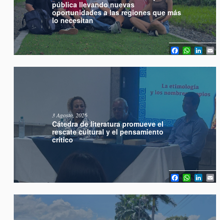
pública llevando nuevas
oportunidades a las regiones que más
lo necesitan
Facebook
WhatsA
Link
E
3 Agosto, 2026
Cátedra de literatura promueve el
rescate cultural y el pensamiento
crítico
Facebook
WhatsA
Link
E