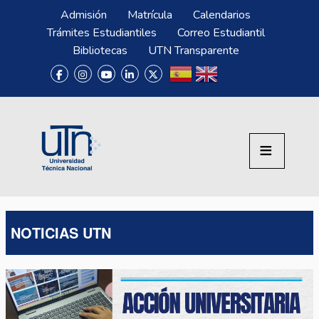
Pasar al contenido principal
Menú Superior
Admisión
Matrícula
Calendarios
Trámites Estudiantiles
Correo Estudiantil
Bibliotecas
UTN Transparente
NOTICIAS UTN