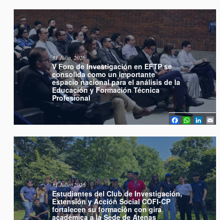
31 Julio, 2026
V Foro de Investigación en EFTP se
consolida como un importante
espacio nacional para el análisis de la
Educación y Formación Técnica
Profesional
Facebook
WhatsA
Link
E
31 Julio, 2026
Estudiantes del Club de Investigación,
Extensión y Acción Social COFI-CP
fortalecen su formación con gira
académica a la Sede de Atenas