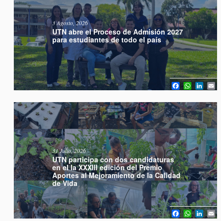
3 Agosto, 2026
UTN abre el Proceso de Admisión 2027
para estudiantes de todo el país
Facebook
WhatsA
Link
E
31 Julio, 2026
UTN participa con dos candidaturas
en el la XXXIII edición del Premio
Aportes al Mejoramiento de la Calidad
de Vida
Facebook
WhatsA
Link
E