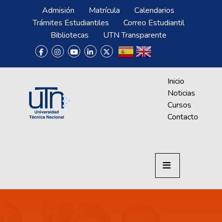
Pasar al contenido principal
Menú Superior
Admisión
Matrícula
Calendarios
Trámites Estudiantiles
Correo Estudiantil
Bibliotecas
UTN Transparente
Menú CrAprende
Inicio
Noticias
Cursos
Contacto