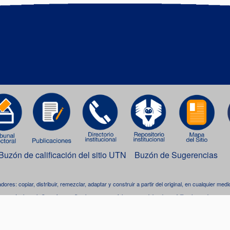
Buzón de calificación del sitio UTN
Buzón de Sugerencias
adores: copiar, distribuir, remezclar, adaptar y construir a partir del original, en cualquier me
Incluso, la licencia permite el uso comercial, pero se debe dar crédito al creador.
bra está bajo una
licencia de Creative Commons Reconocimiento-NoComercial-CompartirIgua