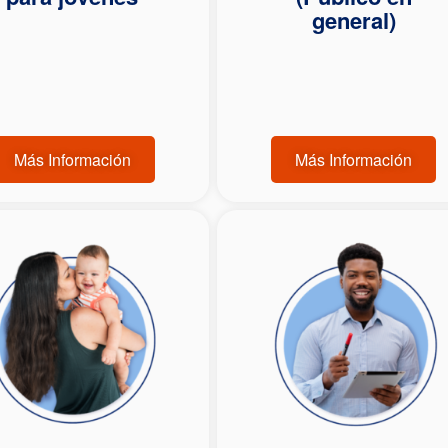
general)
Más Información
Más Información