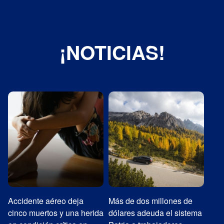
¡NOTICIAS!
Más de dos millones de
Exposición ‘Formas
Emp
a
dólares adeuda el sistema
contaminadas’ indaga en
obt