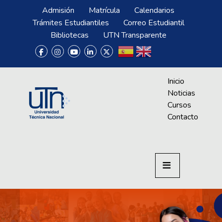
Pasar al contenido principal
Menú Superior
Admisión
Matrícula
Calendarios
Trámites Estudiantiles
Correo Estudiantil
Bibliotecas
UTN Transparente
Menú CrAprende
Inicio
Noticias
Cursos
Contacto