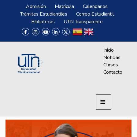
Pasar al contenido principal
Menú Superior
Admisión
Matrícula
Calendarios
Trámites Estudiantiles
Correo Estudiantil
Bibliotecas
UTN Transparente
Menú CrAprende
Inicio
Noticias
Cursos
Contacto