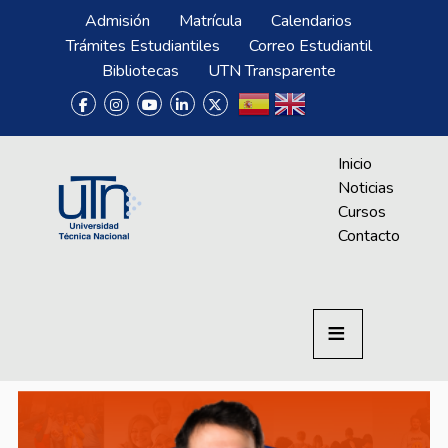
Pasar al contenido principal
Menú Superior
Admisión
Matrícula
Calendarios
Trámites Estudiantiles
Correo Estudiantil
Bibliotecas
UTN Transparente
Menú CrAprende
Inicio
Noticias
Cursos
Contacto