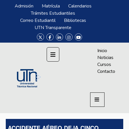
Pasar al contenido principal
Menú Superior
Admisión
Matrícula
Calendarios
Trámites Estudiantiles
Correo Estudiantil
Bibliotecas
UTN Transparente
Menú CrAprende
Inicio
Noticias
Cursos
Contacto
ACCIDENTE AÉREO DEJA CINCO