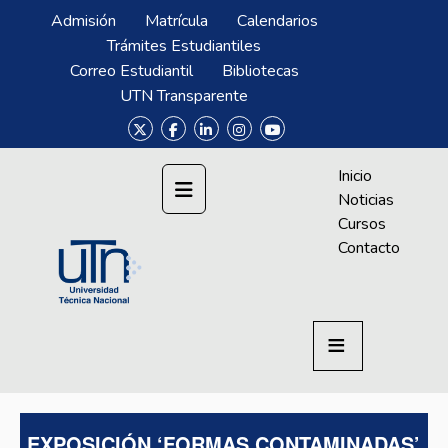
Pasar al contenido principal
Menú Superior
Admisión
Matrícula
Calendarios
Trámites Estudiantiles
Correo Estudiantil
Bibliotecas
UTN Transparente
Menú CrAprende
Inicio
Noticias
Cursos
Contacto
EXPOSICIÓN ‘FORMAS CONTAMINADAS’