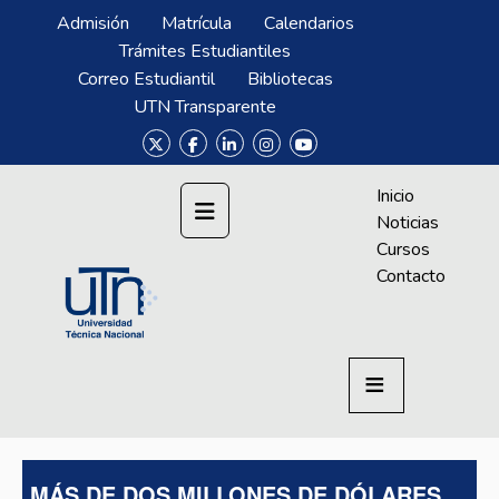
Pasar al contenido principal
Menú Superior
Admisión
Matrícula
Calendarios
Trámites Estudiantiles
Correo Estudiantil
Bibliotecas
UTN Transparente
Menú CrAprende
Inicio
Noticias
Cursos
Contacto
MÁS DE DOS MILLONES DE DÓLARES