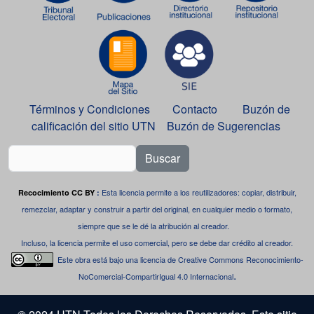
Términos y Condiciones
Contacto
Buzón de
calificación del sitio UTN
Buzón de Sugerencias
Buscar
Esta licencia permite a los reutilizadores: copiar, distribuir,
Recocimiento CC BY
:
remezclar, adaptar y construir a partir del original, en cualquier medio o formato,
siempre que se le dé la atribución al creador.
Incluso, la licencia permite el uso comercial, pero se debe dar crédito al creador.
Este obra está bajo una
licencia de Creative Commons Reconocimiento-
.
NoComercial-CompartirIgual 4.0 Internacional