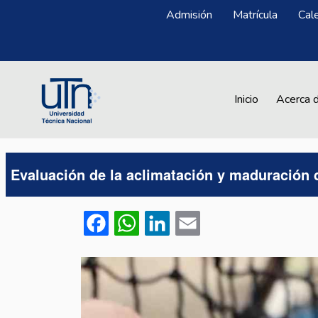
Pasar al contenido principal
Menú Superior
Admisión
Matrícula
Cal
Main navigation
Inicio
Acerca 
Evaluación de la aclimatación y maduración 
Facebook
WhatsApp
LinkedIn
Email