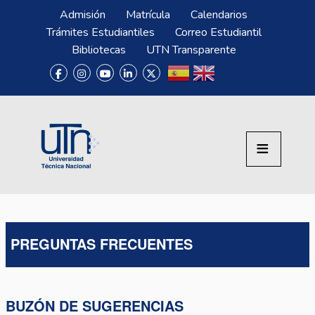
Pasar al contenido principal
Menú Superior
Admisión
Matrícula
Calendarios
Trámites Estudiantiles
Correo Estudiantil
Bibliotecas
UTN Transparente
PREGUNTAS FRECUENTES
BUZÓN DE SUGERENCIAS